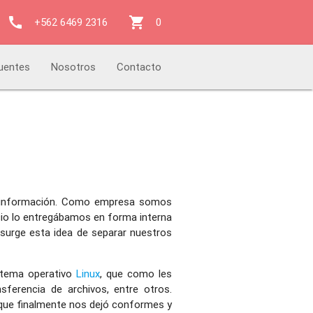
call
shopping_cart
+562 6469 2316
0
uentes
Nosotros
Contacto
la información. Como empresa somos
icio lo entregábamos en forma interna
 surge esta idea de separar nuestros
istema operativo
Linux
, que como les
sferencia de archivos, entre otros.
que finalmente nos dejó conformes y