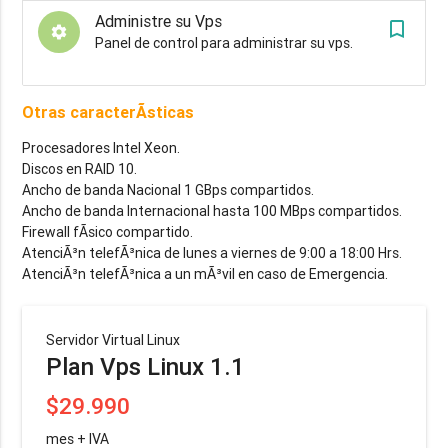
Administre su Vps
turned_in_not
settings
Panel de control para administrar su vps.
Otras caracterÃ­sticas
Procesadores Intel Xeon.
Discos en RAID 10.
Ancho de banda Nacional 1 GBps compartidos.
Ancho de banda Internacional hasta 100 MBps compartidos.
Firewall fÃ­sico compartido.
AtenciÃ³n telefÃ³nica de lunes a viernes de 9:00 a 18:00 Hrs.
AtenciÃ³n telefÃ³nica a un mÃ³vil en caso de Emergencia.
Servidor Virtual Linux
Plan Vps Linux 1.1
$29.990
mes + IVA