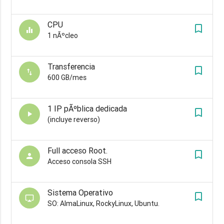
CPU
turned_in_not
equalizer
1 nÃºcleo
Transferencia
turned_in_not
swap_vert
600 GB/mes
1 IP pÃºblica dedicada
turned_in_not
play_arrow
(incluye reverso)
Full acceso Root.
turned_in_not
person
Acceso consola SSH
Sistema Operativo
turned_in_not
airplay
SO: AlmaLinux, RockyLinux, Ubuntu.