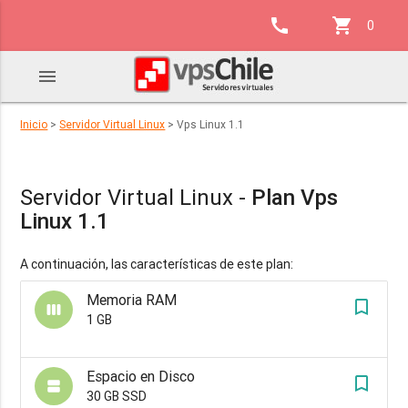
call
shopping_cart
0
menu
Inicio
>
Servidor Virtual Linux
> Vps Linux 1.1
Servidor Virtual Linux -
Plan Vps
Linux 1.1
A continuación, las características de este plan:
Memoria RAM
turned_in_not
view_week
1 GB
Espacio en Disco
turned_in_not
view_agenda
30 GB SSD