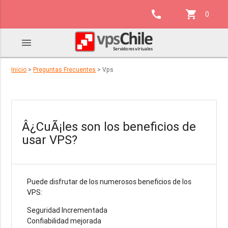
call
shopping_cart
0
menu
Inicio
>
Preguntas Frecuentes
> Vps
Â¿CuÃ¡les son los beneficios de
usar VPS?
Puede disfrutar de los numerosos beneficios de los
VPS:
Seguridad Incrementada
Confiabilidad mejorada