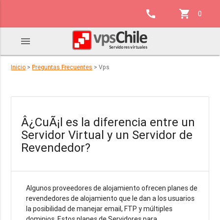
call
shopping_cart
0
menu
Inicio
>
Preguntas Frecuentes
> Vps
Â¿CuÃ¡l es la diferencia entre un
Servidor Virtual y un Servidor de
Revendedor?
Algunos proveedores de alojamiento ofrecen planes de
revendedores de alojamiento que le dan a los usuarios
la posibilidad de manejar email, FTP y múltiples
dominios. Estos planes de Servidores para